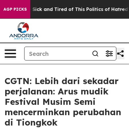
le Are Sick and Tired of This Politics of Hatred”
The S
AGP PICKS
CGTN: Lebih dari sekadar
perjalanan: Arus mudik
Festival Musim Semi
mencerminkan perubahan
di Tiongkok